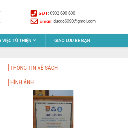
SĐT
: 0902 698 608
Email
:
ducdo6990@gmail.com
 VIỆC TỪ THIỆN
GIAO LƯU BÈ BẠN
THÔNG TIN VỀ SÁCH
HÌNH ẢNH