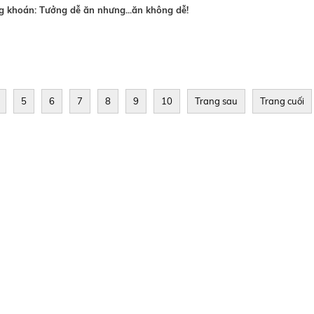
g khoán: Tưởng dễ ăn nhưng...ăn không dễ!
5
6
7
8
9
10
Trang sau
Trang cuối