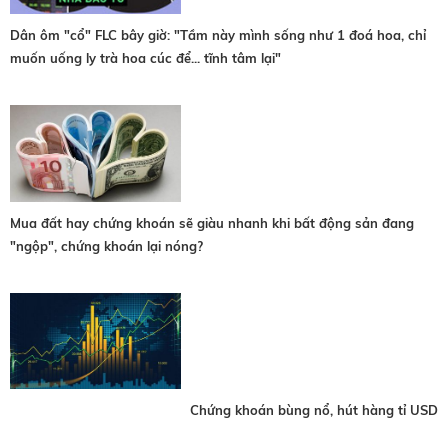
Dân ôm "cổ" FLC bây giờ: "Tầm này mình sống như 1 đoá hoa, chỉ
muốn uống ly trà hoa cúc để... tĩnh tâm lại"
Mua đất hay chứng khoán sẽ giàu nhanh khi bất động sản đang
"ngộp", chứng khoán lại nóng?
Chứng khoán bùng nổ, hút hàng tỉ USD