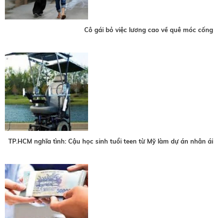
Cô gái bỏ việc lương cao về quê móc cống
TP.HCM nghĩa tình: Cậu học sinh tuổi teen từ Mỹ làm dự án nhân ái