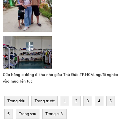
Cửa hàng o đồng ở khu nhà giàu Thủ Đức-TP.HCM, người nghèo
vào mua liên tục
Trang đầu
Trang trước
1
2
3
4
5
6
Trang sau
Trang cuối