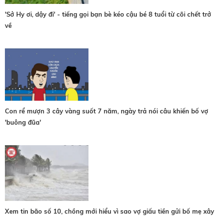
'Sở Hy ơi, dậy đi' - tiếng gọi bạn bè kéo cậu bé 8 tuổi từ cõi chết trở
về
Con rể mượn 3 cây vàng suốt 7 năm, ngày trả nói câu khiến bố vợ
'buông đũa'
Xem tin bão số 10, chồng mới hiểu vì sao vợ giấu tiền gửi bố mẹ xây