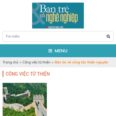
MENU
Trang chủ
»
Công việc từ thiện
»
Bản tin về công tác thiện nguyện
CÔNG VIỆC TỪ THIỆN