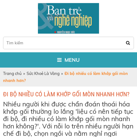
MENU
Trang chủ
»
Sức Khoẻ Là Vàng
»
Đi bộ nhiều có làm khớp gối mòn
nhanh hơn?
ĐI BỘ NHIỀU CÓ LÀM KHỚP GỐI MÒN NHANH HƠN?
Nhiều người khi được chẩn đoán thoái hóa
khớp gối thường lo lắng 'liệu có nên tiếp tục
đi bộ, đi nhiều có làm khớp gối mòn nhanh
hơn không?'. Với nỗi lo trên nhiều người hạn
chế đi bộ, chọn ngồi và nằm nghỉ ngơi