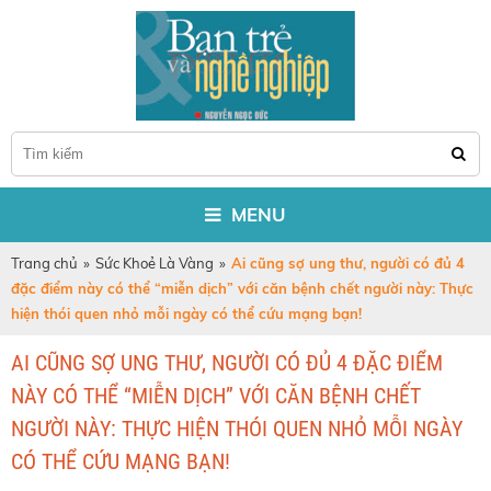
MENU
Trang chủ
»
Sức Khoẻ Là Vàng
»
Ai cũng sợ ung thư, người có đủ 4
đặc điểm này có thể “miễn dịch” với căn bệnh chết người này: Thực
hiện thói quen nhỏ mỗi ngày có thể cứu mạng bạn!
AI CŨNG SỢ UNG THƯ, NGƯỜI CÓ ĐỦ 4 ĐẶC ĐIỂM
NÀY CÓ THỂ “MIỄN DỊCH” VỚI CĂN BỆNH CHẾT
NGƯỜI NÀY: THỰC HIỆN THÓI QUEN NHỎ MỖI NGÀY
CÓ THỂ CỨU MẠNG BẠN!