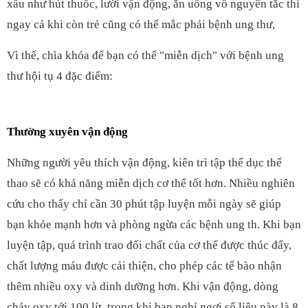
xấu như hút thuốc, lười vận động, ăn uống vô nguyên tắc thì
ngay cả khi còn trẻ cũng có thể mắc phải bệnh ung thư,
Vì thế, chìa khóa để bạn có thể "miễn dịch" với bệnh ung
thư hội tụ 4 đặc điểm:
Thường xuyên vận động
Những người yêu thích vận động, kiên trì tập thể dục thể
thao sẽ có khả năng miễn dịch cơ thể tốt hơn. Nhiều nghiên
cứu cho thấy chỉ cần 30 phút tập luyện mỗi ngày sẽ giúp
bạn khỏe mạnh hơn và phòng ngừa các bệnh ung th. Khi bạn
luyện tập, quá trình trao đổi chất của cơ thể được thúc đẩy,
chất lượng máu được cải thiện, cho phép các tế bào nhận
thêm nhiều oxy và dinh dưỡng hơn. Khi vận động, dòng
chảy oxy tới 100 lít, trong khi bạn nghỉ ngơi số liệu này là 8