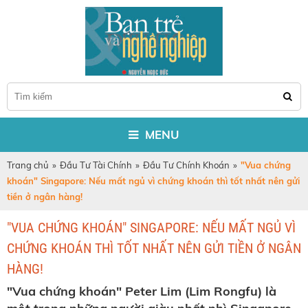
MENU
Trang chủ
»
Đầu Tư Tài Chính
»
Đầu Tư Chính Khoán
»
"Vua chứng
khoán" Singapore: Nếu mất ngủ vì chứng khoán thì tốt nhất nên gửi
tiền ở ngân hàng!
"VUA CHỨNG KHOÁN" SINGAPORE: NẾU MẤT NGỦ VÌ
CHỨNG KHOÁN THÌ TỐT NHẤT NÊN GỬI TIỀN Ở NGÂN
HÀNG!
"Vua chứng khoán" Peter Lim (Lim Rongfu) là