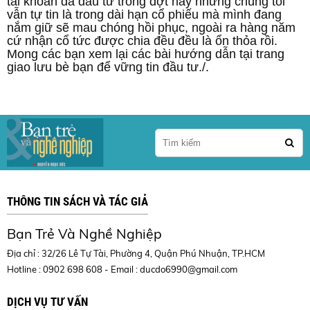
tài khoản đã đầu tư trong đợt này nhưng chúng tôi
vẫn tự tin là trong dài hạn cổ phiếu mà mình đang
nắm giữ sẽ mau chóng hồi phục, ngoài ra hàng năm
cứ nhận cổ tức được chia đều đều là ổn thỏa rồi.
Mong các bạn xem lại các bài hướng dẫn tại trang
giao lưu bè bạn để vững tin đầu tư./.
THÔNG TIN SÁCH VÀ TÁC GIẢ
Bạn Trẻ Và Nghề Nghiệp
Địa chỉ : 32/26 Lê Tự Tài, Phường 4, Quận Phú Nhuận, TP.HCM
Hotline : 0902 698 608 - Email :
ducdo6990@gmail.com
DỊCH VỤ TƯ VẤN