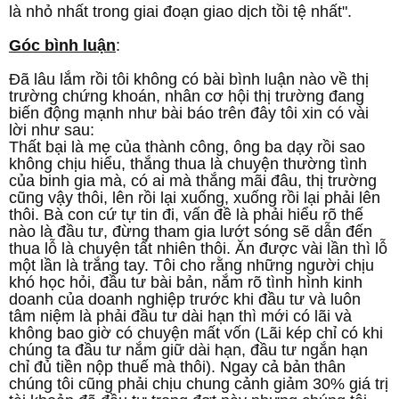
là nhỏ nhất trong giai đoạn giao dịch tồi tệ nhất".
Góc bình luận
:
Đã lâu lắm rồi tôi không có bài bình luận nào về thị
trường chứng khoán, nhân cơ hội thị trường đang
biến động mạnh như bài báo trên đây tôi xin có vài
lời như sau:
Thất bại là mẹ của thành công, ông ba dạy rồi sao
không chịu hiểu, thắng thua là chuyện thường tình
của binh gia mà, có ai mà thắng mãi đâu, thị trường
cũng vậy thôi, lên rồi lại xuống, xuống rồi lại phải lên
thôi. Bà con cứ tự tin đi, vấn đề là phải hiểu rõ thế
nào là đầu tư, đừng tham gia lướt sóng sẽ dẫn đến
thua lỗ là chuyện tất nhiên thôi. Ăn được vài lần thì lỗ
một lần là trắng tay. Tôi cho rằng những người chịu
khó học hỏi, đầu tư bài bản, nắm rõ tình hình kinh
doanh của doanh nghiệp trước khi đầu tư và luôn
tâm niệm là phải đầu tư dài hạn thì mới có lãi và
không bao giờ có chuyện mất vốn (Lãi kép chỉ có khi
chúng ta đầu tư nắm giữ dài hạn, đầu tư ngắn hạn
chỉ đủ tiền nộp thuế mà thôi). Ngay cả bản thân
chúng tôi cũng phải chịu chung cảnh giảm 30% giá trị