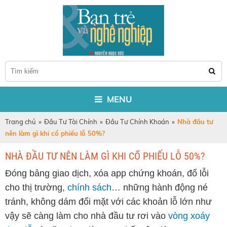
MENU
Trang chủ
»
Đầu Tư Tài Chính
»
Đầu Tư Chính Khoán
»
Nhà đầu tư
nên làm gì khi cổ phiếu lỗ 50%?
NHÀ ĐẦU TƯ NÊN LÀM GÌ KHI CỔ PHIẾU LỖ 50%?
Đóng bảng giao dịch, xóa app chứng khoán, đổ lỗi
cho thị trường,
chính sách
… những hành động né
tránh, không dám đối mặt với các khoản lỗ lớn như
vậy sẽ càng làm cho nhà đầu tư rơi vào
vòng xoáy