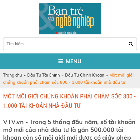
MENU
Trang chủ
»
Đầu Tư Tài Chính
»
Đầu Tư Chính Khoán
»
Một môi giới
chứng khoán phải chăm sóc 800 - 1.000 tài khoản nhà đầu tư
MỘT MÔI GIỚI CHỨNG KHOÁN PHẢI CHĂM SÓC 800 -
1.000 TÀI KHOẢN NHÀ ĐẦU TƯ
VTV.vn - Trong 5 tháng đầu năm, số tài khoản
mở mới của nhà đầu tư là gần 500.000 tài
khoản còn số môi giới mới được có giấy phép