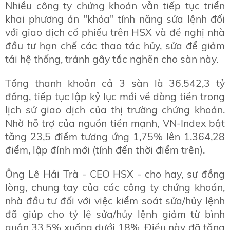
Nhiều công ty chứng khoán vẫn tiếp tục triển
khai phương án "khóa" tính năng sửa lệnh đối
với giao dịch cổ phiếu trên HSX và đề nghị nhà
đầu tư hạn chế các thao tác hủy, sửa để giảm
tải hệ thống, tránh gây tắc nghẽn cho sàn này.
Tổng thanh khoản cả 3 sàn là 36.542,3 tỷ
đồng, tiếp tục lập kỷ lục mới về dòng tiền trong
lịch sử giao dịch của thị trường chứng khoán.
Nhờ hỗ trợ của nguồn tiền mạnh, VN-Index bật
tăng 23,5 điểm tương ứng 1,75% lên 1.364,28
điểm, lập đỉnh mới (tính đến thời điểm trên).
Ông Lê Hải Trà - CEO HSX - cho hay, sự đồng
lòng, chung tay của các công ty chứng khoán,
nhà đầu tư đối với việc kiểm soát sửa/hủy lệnh
đã giúp cho tỷ lệ sửa/hủy lệnh giảm từ bình
quân 33,5% xuống dưới 18%. Điều này đã tăng