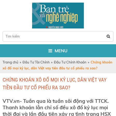
MENU
Trang chủ
»
Đầu Tư Tài Chính
»
Đầu Tư Chính Khoán
»
Chứng khoán
xô đổ mọi kỷ lục, dân Việt vay tiền đầu tư cổ phiếu ra sao?
CHỨNG KHOÁN XÔ ĐỔ MỌI KỶ LỤC, DÂN VIỆT VAY
TIỀN ĐẦU TƯ CỔ PHIẾU RA SAO?
VTV.vn- Tuần qua là tuần sôi động với TTCK.
Thanh khoản lẫn chỉ số đều xô đổ kỷ lục mọi
thời đại và lần đầu tiên xảy ra tình trạng HSX